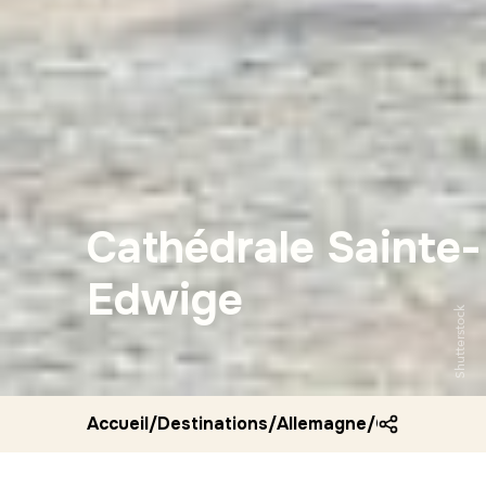
Cathédrale Sainte-
Edwige
Shutterstock
Accueil
/
Destinations
/
Allemagne
/
Cathedrale 