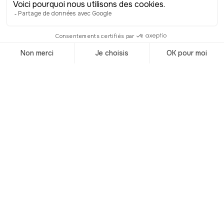
lieux de cultes furent détruits et 7500
commerces juifs furent saccagés, sur
l’ensemble du territoire du IIIe Reich.
Les pertes humaines furent également
considérables : on dénombra une
centaine d’assassinats, des centaines
de suicides, et de décès suite à des
blessures, et 70000 déportations en
camp de concentration. L’abbé
Bernhard Lichtenberg paya de sa vie
son engagement, et mourut sur le
chemin qui le menait à Dachau. Ses
restes ont été transférés dans la crypte
de la cathédrale en 1965 et il fut
béatifié par le pape Jean Paul II ici
même en 1996, en tant que
bienheureux et martyr de la foi. Vous
vous en doutez, comme tous les