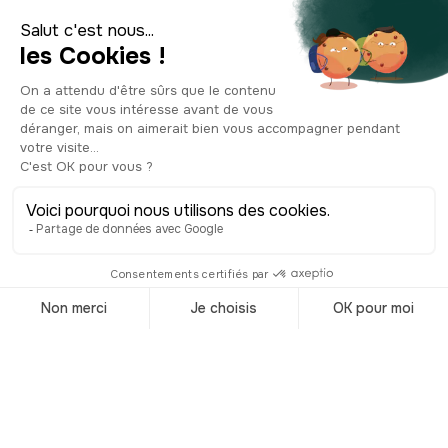
1814 après l’abdication de l’empereur
français, et réinstalla triomphalement le
quadrige sur la porte de Brandebourg.
Et pour symboliser cette victoire sur
Napoléon, on ajouta une croix de fer,
surmontée d’un aigle, symbole du
pouvoir prussien. En 1946, à la division
d'après-guerre de l’Allemagne et de
Berlin, la porte se retrouve côté
soviétique puis à la construction du
mur complètement inaccessible,
coincée dans un no man’s land entre
les deux parties. Ce monument
historique effacé du paysage berlinois
devient à l’époque un symbole
poignant de la division qui meurtrit le
pays. Et de la même manière, à la
chute du rideau de fer, la porte de
Brandebourg devint immédiatement le