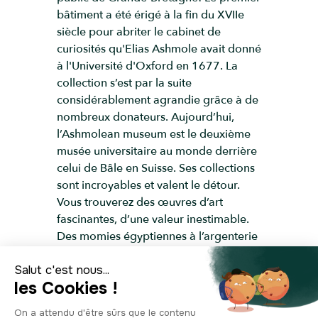
bâtiment a été érigé à la fin du XVIIe
siècle pour abriter le cabinet de
curiosités qu'Elias Ashmole avait donné
à l'Université d'Oxford en 1677. La
collection s’est par la suite
considérablement agrandie grâce à de
nombreux donateurs. Aujourd’hui,
l’Ashmolean museum est le deuxième
musée universitaire au monde derrière
celui de Bâle en Suisse. Ses collections
sont incroyables et valent le détour.
Vous trouverez des œuvres d’art
fascinantes, d’une valeur inestimable.
Des momies égyptiennes à l’argenterie
anglaise, en passant par les dessins de
Raphaël ou un trésor viking! Il y a tant à
voir, que vous trouverez forcément
quelque chose qui vous fascine. Si vous