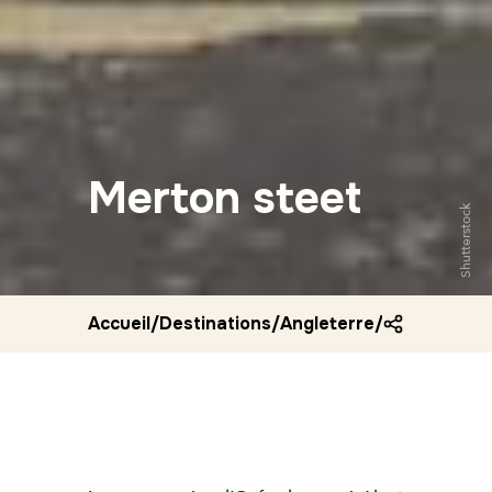
Merton steet
Shutterstock
Accueil
/
Destinations
/
Angleterre
/
Merton stee