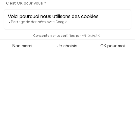
partie après avoir gagné la célèbre
bataille d’Hasting, en 1066. Il devient
alors Guillaume le Conquérant et est
sacré roi à l’abbaye de Westminster.
Ça, c’est un sacré tournant dans
l’Histoire d’Angleterre. Les vainqueurs
normands et leurs alliés français,
flamands et bretons prennent la place
et les terres de la noblesse anglo-
saxonne et vont ainsi lier pour plusieurs
siècles l'histoire de Angleterre à celle
de l'Europe continentale, et celle de la
France en particulier. Bref, maintenant
vous comprenez mieux dans quelle
atmosphère ce château a été construit.
Le site primitif a été bâti sur l’ancienne
motte féodale que vous voyez à droite.
En 1074, la chapelle Saint-Georges est
construite. C'est la première église