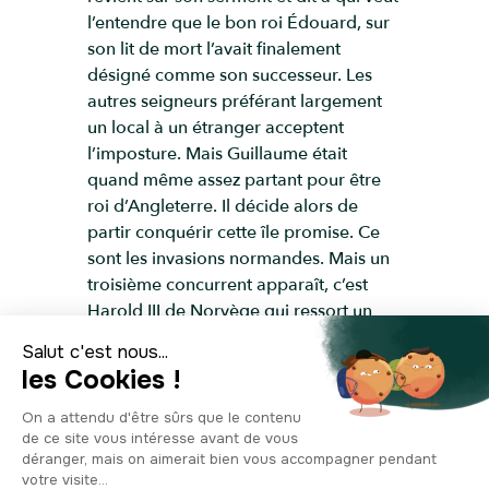
l’entendre que le bon roi Édouard, sur
son lit de mort l’avait finalement
désigné comme son successeur. Les
autres seigneurs préférant largement
un local à un étranger acceptent
l’imposture. Mais Guillaume était
quand même assez partant pour être
roi d’Angleterre. Il décide alors de
partir conquérir cette île promise. Ce
sont les invasions normandes. Mais un
troisième concurrent apparaît, c’est
Harold III de Norvège qui ressort un
vieux traité comme quoi en cas de non-
descendance mâle, le trône reviendrait
à la Norvège. Bref, les romans et séries
TV n’ont décidément rien inventé. Et
c’est le temps des batailles. Mais bon,
c’est donc Guillaume qui remporte la