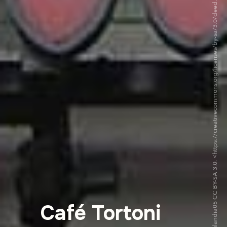
©Ferchulandia05 CC BY-SA 3.0. <https://creativecommons.org/licenses/by-sa/3.0/deed.fr>via Wikipedia Commons
Café Tortoni