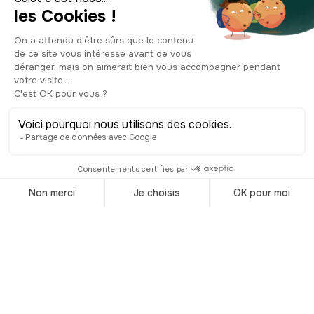
fait partie des “bares notables” qui sont
un groupe de lieux d'exception
soutenu par la municipalité. Mais son
caractère historique va au-delà des
frontières de l’Argentine et le café est
classé “café mondial d'exception" aux
côtés du café de la Paix à Paris et du
café Florian à Venise. Le café Tortoni
est également connu pour sa peña. Les
peñas, en Amérique du Sud, sont des
lieux où l’on se rassemble pour
célébrer la musique folklorique, la
danse et la gastronomie traditionnelle.
Elles trouvent leur origine dans les
tertulias : des réunions littéraires et
musicales populaires en Espagne et
dans ses colonies. Ces endroits où bat
le cœur folklorique du pays ont été des