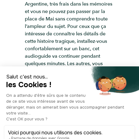
Argentine, très frais dans les mémoires
et vous ne pouvez pas passer par la
place de Mai sans comprendre toute
l’ampleur du sujet. Pour ceux que ça
intéresse de connaître les détails de
cette histoire tragique, installez-vous
confortablement sur un banc, cet
audioguide va continuer pendant
quelques minutes. Les autres, vous
pouvez couper ici et continuer votre
visite. Vous voyez des foulards blancs
noués peints sur le sol. Ils sont le
symbole des mères de la place de Mai,
devenus les grands-mères de la place
de Mai. En 1977, après un an de
terreur et de disparitions inexpliquées,
dans un pays sans droits, où la vie de
ses habitants n’a plus aucune valeur, un
groupe de femmes, commence à