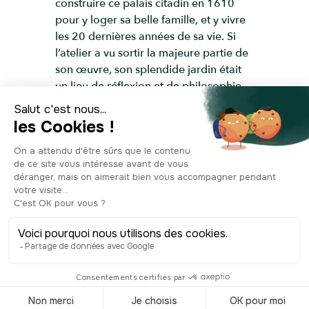
construire ce palais citadin en 1610
pour y loger sa belle famille, et y vivre
les 20 dernières années de sa vie. Si
l’atelier a vu sortir la majeure partie de
son œuvre, son splendide jardin était
un lieu de réflexion et de philosophie
où il conviait ses amis et ses riches
clients. À la mort de Rubens, la
demeure passe entre les mains de
plusieurs propriétaires différents et est
même convertie en prison à la fin du
XVIIIe siècle. Il faudra attendre 1937
pour que la ville se lance à racheter la
propriété à ses héritiers, afin de la
transformer en ce musée toujours
apprécié des amateurs d’art. Des murs
et de son jardin qu’il a lui-même conçu,
à son grand atelier où reposent
quelques toiles, la signature de l’artiste