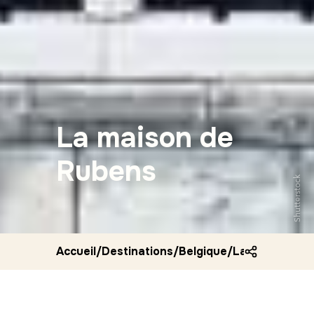
La maison de
Rubens
Shutterstock
Accueil
/
Destinations
/
Belgique
/
La maison de 