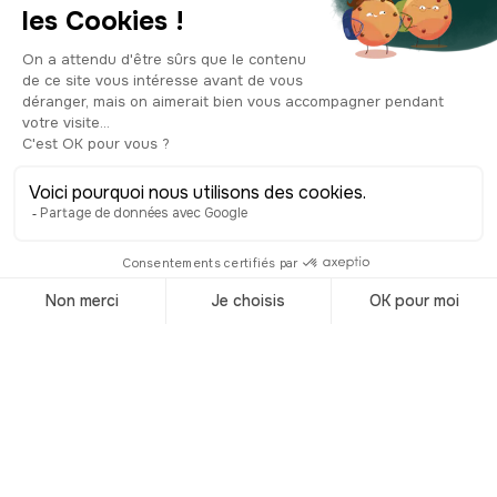
central et un éclairage électrique. Les
trottoirs en mosaïques, eux, ont été
réalisés par des artisans portugais.
L'avenue est inaugurée le 7 septembre
1904 par le président de la
République, Rodrigues Alves, et mise
en circulation l’année suivante puis
grandement arborée et coupée en
deux par un trottoir central. En 1912,
on change son nom pour la renommée
en l’honneur de Barao do Branco, un
diplomate brésilien mort la même
année. Alors, vous vous demandez
certainement où sont passés tous ses
élégants bâtiments et ses arbres? En
réalité, dans les années 40 avec
l’arrivée du béton armé, l’avenue a
perdu son caractère architectural au
profit de nouveaux édifices.