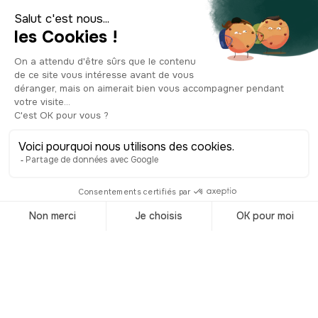
probablement pour la protéger des
attaques françaises, le Portugal étant
alors, rappelons-le, sous invasion
napoléonienne. Il faudra trois voyages
entre 1810 et 1811 pour faire venir la
collection de plus de 60.000 objets.
Sauf qu’à Rio, il n’y a pas d’édifice assez
grand pour contenir cette précieuse
collection. On l’installe d’abord à
l’étage d’un hôpital puis dans un palais,
mais la collection s’agrandit tant et si
bien, qu’un siècle plus tard, en 1905,
on fait enfin construire une grande et
belle bibliothèque. Avec une collection
de plus de 9 millions de documents,
c’est l’une des plus grandes
bibliothèques du continent américain
et la plus importante d’Amérique latine.