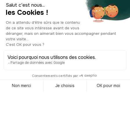
faculté de langue française
d’Amérique. Au début du XXe siècle,
c’est ici que vous trouviez tous les
intellectuels, philosophant
passionnément aux terrasses des cafés.
De nos jours, le quartier conserve son
côté intellectuel et académique avec la
présence de nombreux pavillons de
l’Université ainsi que de plusieurs
institutions culturelles comme la
cinémathèque québécoise, la maison
Théâtre ou encore la Grande
Bibliothèque du Québec.