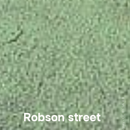
©Wpcpey - CC BY-SA 4.0
Robson street