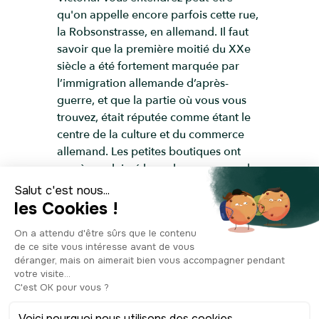
qu'on appelle encore parfois cette rue,
la Robsonstrasse, en allemand. Il faut
savoir que la première moitié du XXe
siècle a été fortement marquée par
l’immigration allemande d’après-
guerre, et que la partie où vous vous
trouvez, était réputée comme étant le
centre de la culture et du commerce
allemand. Les petites boutiques ont
peu à peu laissé leur place aux grandes
enseignes et aux restaurants haut de
gamme, transformant la Robson street
en la rue la plus chère de la ville.
L’ancienne version du Monopoly
canadien, la plaçait d’ailleurs comme
l’une des deux propriétés les plus
chères, c’est pour dire !