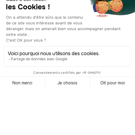
excavées, récupérées lors de la
construction du métro de Montréal. Les
îles ne sont pas habitées, mais vous y
trouverez de nombreuses installations
touristiques. Le musée dont je vous ai
parlé, mais aussi le fort de l'île Sainte-
Hélène, construit par les Britanniques,
et le parc d'attractions La Ronde. C’est
aussi là que vous pourrez découvrir
tous les dimanches, l’ambiance
inimitable des Piknic Electronik. L'île est
desservie par le pont de la Concorde
que vous voyez sur votre droite, le pont
Jacques-Cartier que vous avez à
gauche, ainsi que par la station de
métro Jean-Drapeau. Si vous revenez
en soirée, vous verrez que le pont
Jacques Cartier, est mis en lumière