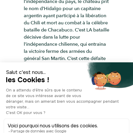
l’indépendance du pays, le château prit
le nom d’Hidalgo pour un capitaine
argentin ayant participé à la libération
du Chili et mort au combat à la célèbre
bataille de Chacabuco. C’est LA bataille
décisive dans la lutte pour
l’indépendance chilienne, qui entraina
la victoire ferme des armées du
général San Martin. C’est cette défaite
de l’armée royaliste espagnole qui
marqua la fin de la Reconquête. Si je
vous dis tout ça, c’est pour bien
comprendre le poids du nouveau nom
choisi pour l’ancien château fort du
gouverneur ! Aujourd’hui, le site sert
pour des fonctions privées ou des
événements comme des mariages,
mais avant cela, entre 1840 et 1862, il
fut un temps où le château abritait un