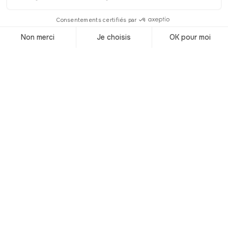
observatoire astronomique ! Entre
1902 et 1910, il y avait également un
petit train à crémaillère électrique qui
pouvait transporter 120 passagers
jusqu’au théâtre qui existait au sommet
de la colline. C’était l’un des premiers
du genre au monde et le tout premier
de l’hémisphère sud. En ce qui vous
concerne, il va falloir redescendre de la
colline à l’ancienne, par les escaliers.