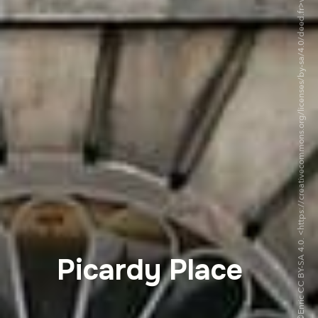
©Enric CC BY-SA 4.0. <https://creativecommons.org/licenses/by-sa/4.0/deed.fr>via Wikipedia Commons
Picardy Place