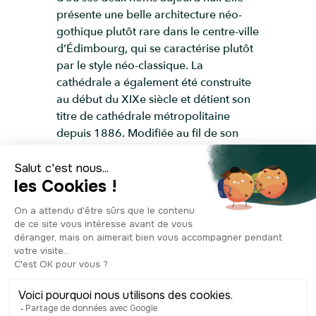
présente une belle architecture néo-
gothique plutôt rare dans le centre-ville
d’Édimbourg, qui se caractérise plutôt
par le style néo-classique. La
cathédrale a également été construite
au début du XIXe siècle et détient son
titre de cathédrale métropolitaine
depuis 1886. Modifiée au fil de son
histoire, elle sera inaugurée sous sa
forme actuelle en 1978. Avec l’église
Saint-Paul et Saint-George, elles font de
cette petite place, qui sépare le vieux
centre et la ville nouvelle d’Édimbourg,
une place pleine de charme et
d’histoire !