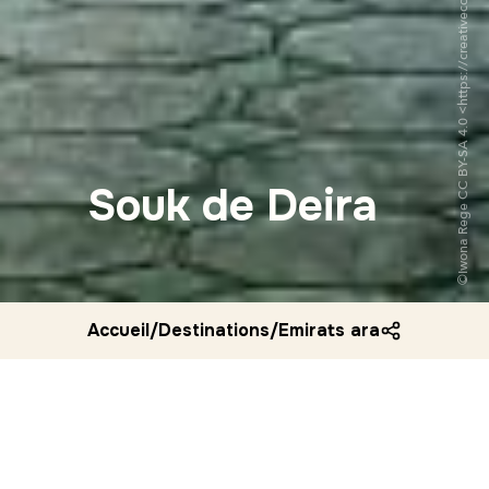
Souk de Deira
Accueil
/
Destinations
/
Emirats arabes unis
/
So