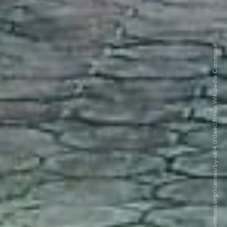
©Iwona Rege CC BY-SA 4.0 <https://creativecommons.org/licenses/by-sa/4.0/deed.fr>via Wikipedia Commons