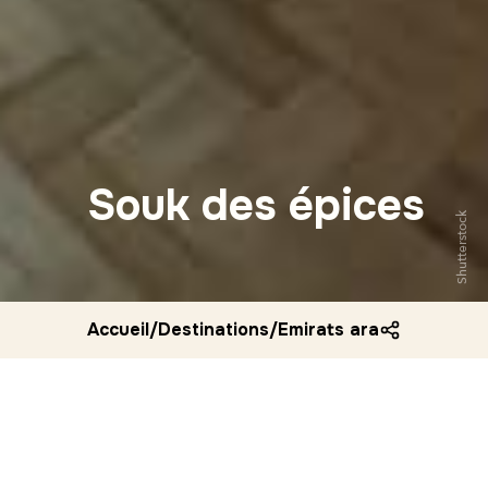
Souk des épices
Shutterstock
Accueil
/
Destinations
/
Emirats arabes unis
/
So