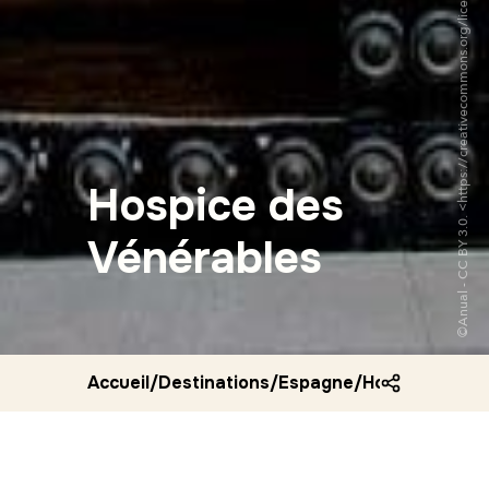
©Anual - CC BY 3.0. <https://creativecommons.org/licenses/by/3.0/deed.fr>via Wikipedia Commons
Hospice des
Vénérables
Accueil
/
Destinations
/
Espagne
/
Hospice des v