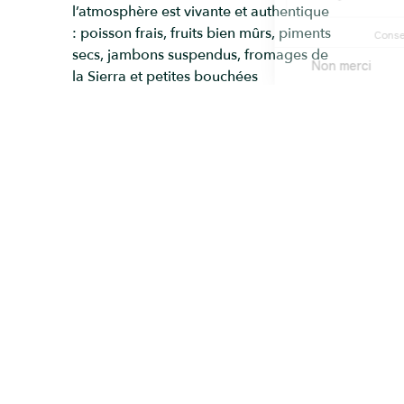
l’atmosphère est vivante et authentique
: poisson frais, fruits bien mûrs, piments
secs, jambons suspendus, fromages de
la Sierra et petites bouchées
andalouses prêtes à déguster. Une
halte parfaite pour faire le plein
d’énergie avant de poursuivre votre
balade, ne serait-ce que le temps d’un
café serré ou de quelques tapas
savourés entre deux étals.