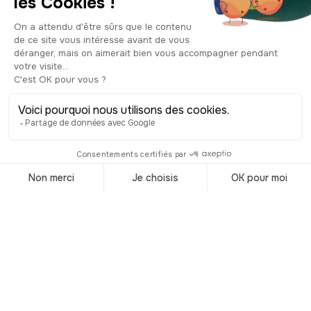
la couleur et l’apporter à votre magasin
de peinture ! À la base, le pont aurait
dû être peint en rayures jaune et noire,
comme un frelon, pour une visibilité
parfaite dans la brume. Mais lors de la
construction, le pont est recouvert
d’une couche de plomb rouge
antirouille, et finalement comme ça
tranche bien dans le bleu du ciel et que
ça se voit dans le brouillard, on a
décidé de copier cette couleur. La
construction de ce pont si
emblématique est une prouesse
architecturale totale ! Il a été inauguré
le 27 mai 1937. Pour ceux qui aiment
les chiffres, il fait 1230 mètres de long,
ces deux piliers culminent à 230 mètres
de haut et il a fallu 123 750 km de
câble, ce qui, mis bout à bout, ferait