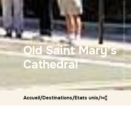
Old Saint Mary’s
Cathedral
Accueil
/
Destinations
/
Etats unis
/
Old saint ma