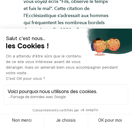
vous voyez écris “Fils, observe le temps
et fuis le mal”. Cette citation de
l'Ecclésiastique s’adressait aux hommes
qui fréquentent les nombreux bordels
des environs. En 1891, elle est
remplacée comme Cathédrale par la
première cathédrale Sainte-Marie de
l'Assomption, car le nombre croissant
de catholiques dans la région
demandait plus de place. Elle redevient
donc église et survivra au tremblement
de terre de 1906, mais pas aux
incendies qui ont suivi. Les flammes ont
fait fondre les cloches et l’autel de
marbre. Trois jours plus tard, il ne
restait que les murs de brique et le
clocher. Rénovée en 1909, l’église s’est
agrandie et sera plusieurs fois
restaurée. Elle reste une paroisse active