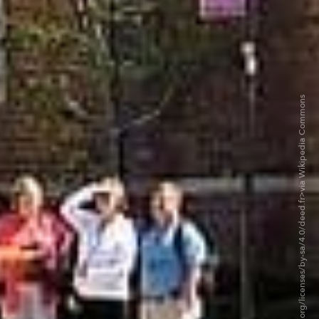
©Chris06 - CC BY-SA 4.0. <https://creativecommons.org/licenses/by-sa/4.0/deed.fr>via Wikipedia Commons