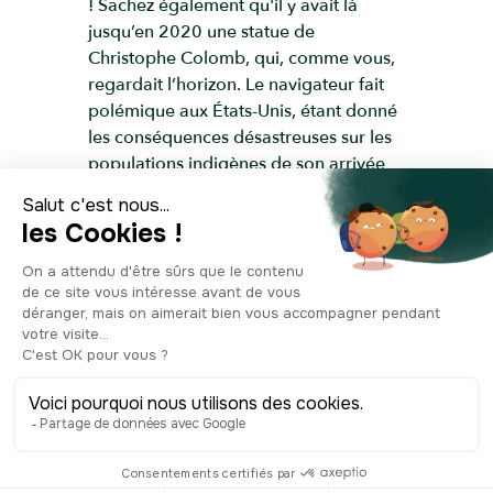
! Sachez également qu'il y avait là
jusqu’en 2020 une statue de
Christophe Colomb, qui, comme vous,
regardait l’horizon. Le navigateur fait
polémique aux États-Unis, étant donné
les conséquences désastreuses sur les
populations indigènes de son arrivée
dans cette partie du monde. L’État de
Californie a décidé d’enlever toutes ses
statues de Christophe Colomb. Les
responsables du service culturel disent
en effet que ces statues ne sont pas en
adéquation avec les valeurs et
l’engagement de la ville pour la justice
raciale. Le pays traverse une période
importante et se questionne sur la
façon dont le racisme institutionnel
imprègne la société et comment y faire
face. C’est d’ailleurs une question