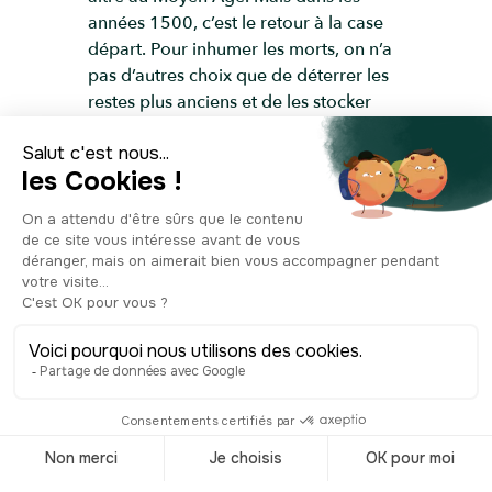
années 1500, c’est le retour à la case
départ. Pour inhumer les morts, on n’a
pas d’autres choix que de déterrer les
restes plus anciens et de les stocker
ailleurs. Ailleurs, mais où ? C’est à ce
moment-là que l’on construit 3 galeries
en bois, recouvertes de décors
macabres, en guise d’ossuaire. Vers
1652, une quatrième aile est créée sur
le bord sud pour accueillir une école
paroissiale et les logements des
prêtres. Défunts et jeunes enfants se
partageront le terrain jusqu’en 1782,
année du dernier enterrement
enregistré dans l’aître Saint-Maclou. En
1790, le cimetière est désaffecté, en
1911, il héberge un pensionnat de
jeunes filles et en 1940, il devient le