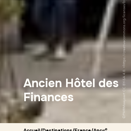
©PMRMaeyaert CC BY-SA 4.0. <https://creativecommons.org/licenses/by-sa/4.0/deed.fr>via Wikipedia Commons
Ancien Hôtel des
Finances
Accueil
/
Destinations
/
France
/
Ancien hotel de