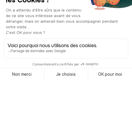
et commercialisent avec les îles
Canaries et le Brésil. Prospère, grâce à
cette ouverture sur le monde, Rouen a
de quoi renouveler son patrimoine
architectural jusque-là souvent négligé.
C’est de cette manière que vers 1510,
Thomas Bohier, général des finances,
fait construire cet ancien Hôtel des
finances. Autrement dit, l’équivalent
actuel du Trésor public à l’échelle
locale. Les travaux sont confiés à
Roulland le Roux, qui n’est autre que le
créateur du portail central et de la
rosace de la cathédrale. Là encore,
l’architecte signe un travail de grande
qualité avec un style artistique Louis XII,
à cheval entre l’art gothique et la
Première Renaissance, elle-même
caractérisée par les recherches de