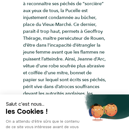
à reconnaître ses péchés de “sorcière”
aux yeux de tous, la Pucelle est
injustement condamnée au bûcher,
place du Vieux-Marché. Ce dernier,
paraît-il trop haut, permets à Geoffroy
Thérage, maître persécuteur de Rouen,
d’être dans l’incapacité d’étrangler la
jeune femme avant que les flammes ne
puissent l’atteindre. Ainsi, Jeanne d’Arc,
vêtue d’une robe soufrée plus abrasive
et coiffée d'une mitre, bonnet de
papier sur lequel sont écrits ses péchés,
périt vive dans d’atroces souffrances
devant les autorités anglaises, les
représentants de l’Église et une foule
nombreuse. À ce moment-là de sa vie,
le dernier chapitre, elle n’a que 19 ans.
Pour qu’il ne reste rien de son corps, il
est raconté que trois crémations vont