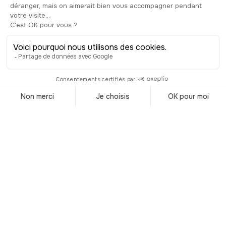
se succéder. La première tue Jeanne
d’Arc par intoxication. La seconde, la
plus longue, consume entièrement son
corps pour ne laisser que les entrailles
et le cœur, organes bien trop humides.
Et la troisième finit le travail jusqu’à
obtenir des cendres et des débris
osseux qui seront apparemment jetés
dans la Seine, pour éviter le risque
d’éventuelles reliques. Après la
tragédie, un nouveau procès, réclamé
par la mère de Jeanne, avec l’accord
du pape, réhabilitera la martyre en
juillet 1456. En 1909, la Pucelle est
béatifiée par l’Église et en 1920, elle
est finalement canonisée. Véritable
figure historique et héroïque de notre
pays, Jeanne d’Arc est devenue un