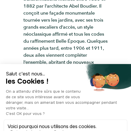
1882 par l’architecte Abel Boudier. Il
conçoit une façade monumentale
tournée vers les jardins, avec ses trois
grands escaliers d’accès, un style
néoclassique affirmé et tous les codes
du raffinement Belle Époque. Quelques
années plus tard, entre 1906 et 1911,
deux ailes viennent compléter
l’ensemble, abritant de nouveaux
salons et galeries dans une parfaite
continuité stylistique. N’hésitez pas à
faire le tour du bâtiment pour en
apprécier tous les détails. À l’intérieur,
le casino cache une autre merveille : un
somptueux théâtre à l’italienne de 830
places, inauguré en 1899 par
l’architecte Henri Eustache. Il remplace
alors un premier théâtre mobile,