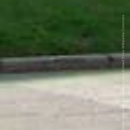
-©Florian Pépellin — CC BY-SA 3.0. <https://creativecommons.org/licenses/by-sa/3.0/deed.fr>via Wikipedia Commons