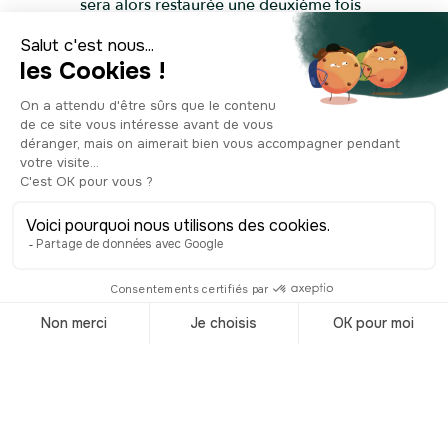
sera alors restaurée une deuxième fois
par la ville, qui s’efforcera de lui
redonner sa forme primitive. D’une
blancheur éclatante, la cathédrale
Notre-Dame est donc un véritable
vestige du XVIe siècle qui, malgré les
bombes qui l’ont plusieurs fois visées, a
gardé toute son élégance et son
importance dans le centre-ville havrais.
Elle arbore un style gothique et
plusieurs touches issues de la
Renaissance. On trouve, à l’intérieur, un
orgue qui a été donné par Richelieu à
la ville en 1638, ainsi que deux
verrières qui datent du XIXe siècle.