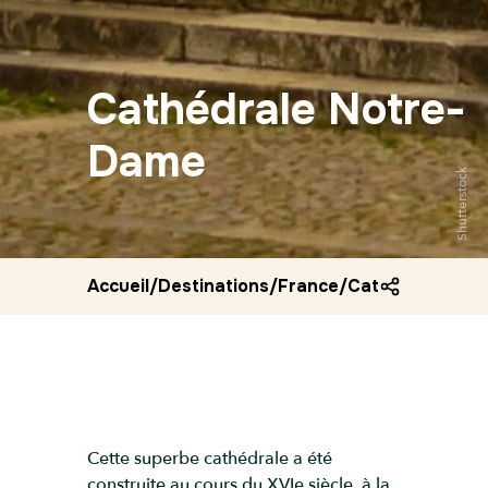
Cathédrale Notre-
Dame
Shutterstock
Accueil
/
Destinations
/
France
/
Cathedrale notr
Cette superbe cathédrale a été
construite au cours du XVIe siècle, à la