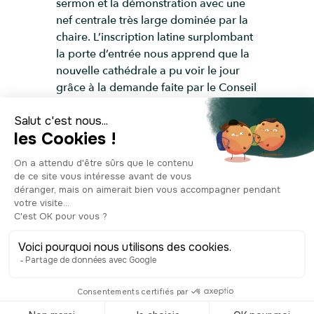
sermon et la démonstration avec une
nef centrale très large dominée par la
chaire. L’inscription latine surplombant
la porte d’entrée nous apprend que la
nouvelle cathédrale a pu voir le jour
grâce à la demande faite par le Conseil
des Anciens, envers le Sénat de Gênes
et le Pape Grégoire XIII. On apprend
également les regrets de l’évêque Jules
Giustinani, qui posa la dernière pierre
et aurait bien aimé poser aussi la
première ! Cette phrase s’explique par
le fait que l’évêque regrettait de ne pas
avoir été en charge des travaux dès le
départ, pour pouvoir édifier une
cathédrale plus grande. Une autre
rumeur court au sujet de l’évêque
Giustiniani. On raconte qu’il s’est fait
avoir par le capitaine du navire Santa