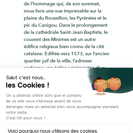
de l’hommage qui, de son sommet,
nous livre une vue imprenable sur la
plaine du Roussillon, les Pyrénées et le
pic du Canigou. Dans le prolongement
de la cathédrale Saint-Jean-Baptiste, le
couvent des Minimes est un autre
édifice religieux bien connu de la cité
catalane. Édifiée vers 1573, sur l’ancien
quartier juif de la ville, l’adresse
renferme une église agrémentée d’un
beau chœur et un grand cloître à
double étage en brique, parvenu
jusqu’à nous en excellent état. Converti
en caserne militaire au XVIIIe siècle, le
couvent des Minimes est aujourd’hui un
lieu majeur pour les expositions de
Perpignan. Ce qui détermine fortement
ses périodes d’ouverture au public. En
vous y rendant, vous croiserez sur le