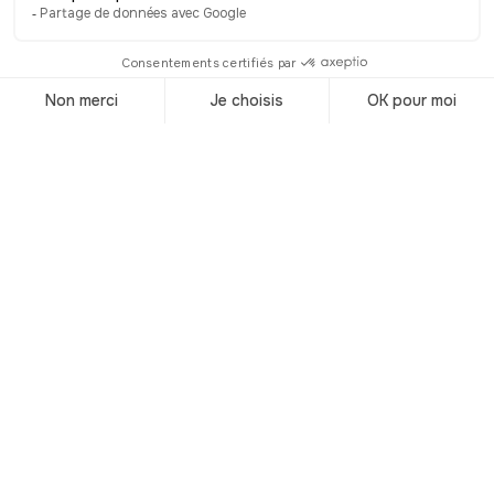
chemin l’ancien évêché de Perpignan,
prenant la forme d’une ravissante
bâtisse de 1751. Si les quais
végétalisés de la Bassa ont soulevé une
envie soudaine de nature en vous, le
mieux qu’il vous reste à faire est de
prendre la direction du square Bir-
Hakeim, situé à quelques mètres du
cinéma Castillet. Avec ses 3 hectares
de végétation, implantés sur les
anciens fossés des remparts, ce parc
est considéré comme le “poumon vert”
de Perpignan. Dans le centre-ville, ses
espaces gazonnés invitent à la flânerie,
ses aires de jeux divertissent les
enfants, ses platanes bicentenaires
suscitent l’étonnement et ses
monuments commémoratifs rappellent