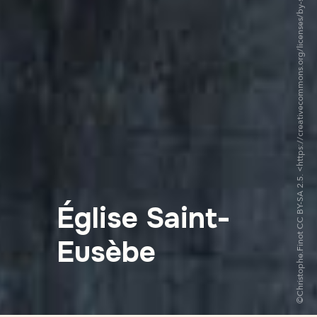
©Christophe.Finot CC BY-SA 2.5. <https://creativecommons.org/licenses/by-sa/2.5/deed.fr>via Wikipedia Commons
Église Saint-
Eusèbe