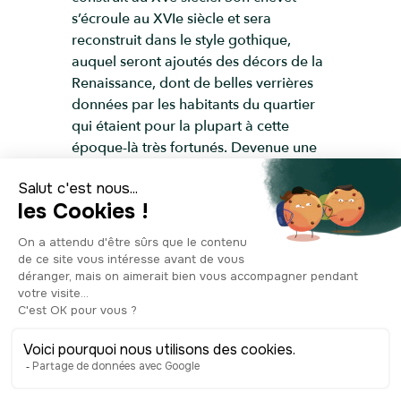
s’écroule au XVIe siècle et sera
reconstruit dans le style gothique,
auquel seront ajoutés des décors de la
Renaissance, dont de belles verrières
données par les habitants du quartier
qui étaient pour la plupart à cette
époque-là très fortunés. Devenue une
prison pendant la Révolution, cette
église sera rendue au culte et
deviendra l’un des monuments
d’Auxerre à ne pas manquer pour
découvrir son patrimoine à la fois
architectural et historique !