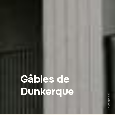
Gâbles de
Dunkerque
Shutterstock