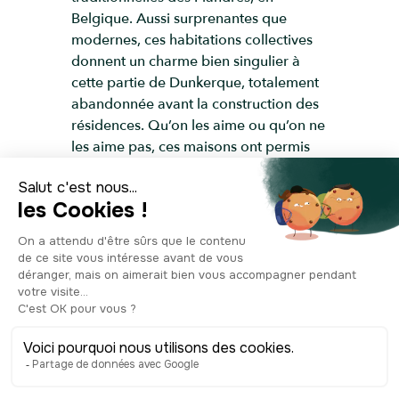
Belgique. Aussi surprenantes que
modernes, ces habitations collectives
donnent un charme bien singulier à
cette partie de Dunkerque, totalement
abandonnée avant la construction des
résidences. Qu’on les aime ou qu’on ne
les aime pas, ces maisons ont permis
de loger des centaines d’habitants
dans un nouveau quartier qui se veut
moderne et innovant, et dans une zone
chargée d’histoire où de nombreux
navires ont été construits au cours du
XXe siècle.