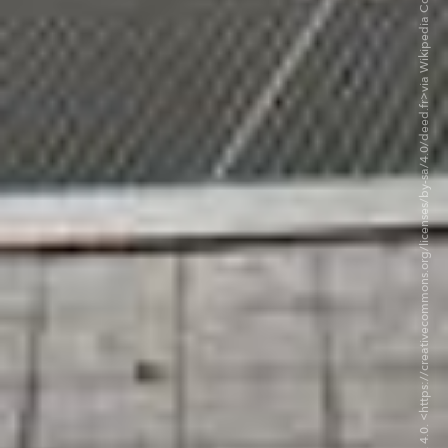
©Guibilato François - CC BY-SA 4.0. <https://creativecommons.org/licenses/by-sa/4.0/deed.fr>via Wikipedia Commons