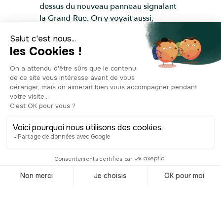
dessus du nouveau panneau signalant
la Grand-Rue. On y voyait aussi,
autrefois, des fleurs de lys, mais celles-
ci furent détruites pendant la
Révolution, étant un symbole royal.
C’est assez exceptionnel de voir cette
maison encore aujourd’hui : pendant la
Seconde Guerre mondiale, les
Allemands détruisent une grande
partie du quartier, qu’ils jugeaient
dangereux. Pour ce faire, plus de 2000
Marseillais seront déportés, et plus de
1500 immeubles détruits. Mais l’Hôtel
de Cabre, lui, est miraculeusement
épargné, et survit à la guerre. En 1954,
il est de nouveau en danger, car avec la
reconstruction du quartier, on se
demande s’il n’est pas plus prudent et
pratique de le démolir. Heureusement,