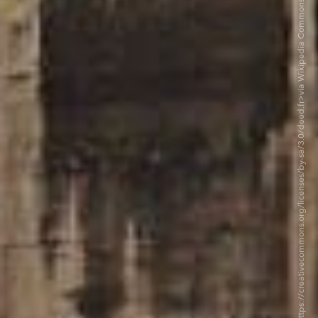
©Charliemoon CC BY-SA 3.0. <https://creativecommons.org/licenses/by-sa/3.0/deed.fr>via Wikipedia Commons