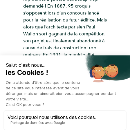
demandé ! En 1887, 95 croquis
s’opposent lors d’un concours lancé
pour la réalisation du futur édifice. Mais
alors que l’architecte parisien Paul
Wallon sort gagnant de la compétition,
son projet est finalement abandonné à
cause de frais de construction trop
onéreux. En 1901, la municipalité
retente sa chance en s’intéressant au
travail d’Ernest Decroix, arrivé à la 4e
place du concours. L’architecte
communal va jusqu’à s’associer avec
son confrère Edmond Douillet pour
remettre un dossier complet à la ville
en 1911. Mais là encore, ça coince. De
nombreuses critiques et des difficultés
de financement retardent le lancement
des travaux. Entre-temps, Decroix