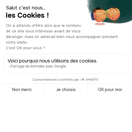
représente les grands négociants, soit
les plus fortunés. La moyenne, à droite,
renvoie aux professions intermédiaires
telles que les pareurs de draps, les
médecins, les avocats ou encore les
apothicaires. Et la mineure, à gauche,
est destinée aux plus modestes,
regroupant notamment les jardiniers,
les ouvriers, les artisans et les
agriculteurs. Pour abriter les réunions
des consuls, un édifice est construit dès
1318 sur la place de la Loge.
L’équivalent du vestibule de l’actuel
Hôtel de Ville. La cour et le bâtiment
administratif arriveront, eux, bien plus
tard, au XVIe siècle. Agrandie et
rehaussée le siècle suivant, la mairie
compte aujourd’hui plusieurs salles sur