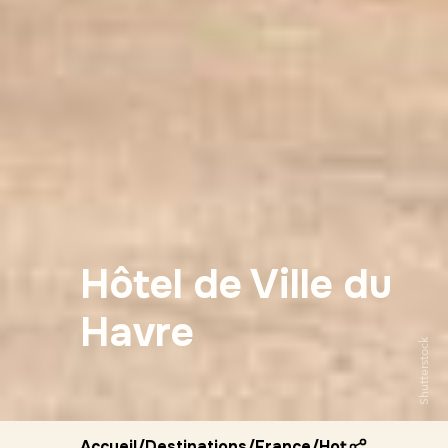
Hôtel de Ville du
Havre
Shutterstock
Accueil
/
Destinations
/
France
/
Hotel de ville d