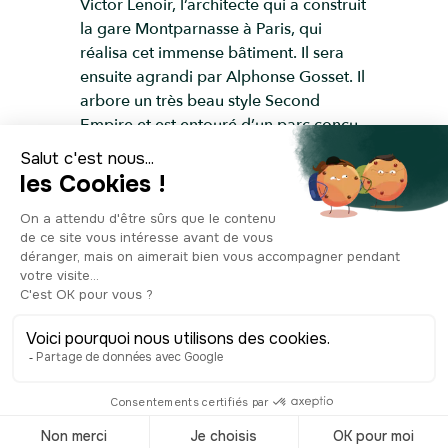
Victor Lenoir, l’architecte qui a construit
la gare Montparnasse à Paris, qui
réalisa cet immense bâtiment. Il sera
ensuite agrandi par Alphonse Gosset. Il
arbore un très beau style Second
Empire et est entouré d’un parc conçu
par les frères Bühler, grands
paysagistes du XIXe siècle à qui l’on
doit le parc de la Tête d’or à Lyon. En
1919, la propriété est cédée à la ville
et un an plus tard, les services
municipaux s’y installent. L’ancien Hôtel
de Ville est en effet complètement
détruit pendant la Première Guerre
mondiale. En 1924, on inaugure le
monument aux morts qui se trouve
juste devant, en hommage aux victimes
de la guerre. Depuis 2012, le bâtiment
est inscrit au titre des Monuments