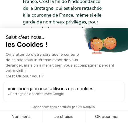
France. C’est la fin de l’indépendance
de la Bretagne, qui est alors rattachée
à la couronne de France, même si elle
garde de nombreux privilèges, pour
avoir sa duchesse comme reine. Il y a
par exemple un lien entre ce mariage
et le fait que les Bretons raffolent du
beurre salé ! Autrefois, toutes les
mottes de beurre du pays contenaient
du sel, pour en garantir la bonne
conservation. Lorsque le roi augmenta
la gabelle, le célèbre impôt sur le sel,
on commença à saler de moins en
moins son beurre. Sauf que les Bretons,
privilégiés, n’eurent pas à souffrir de
cette augmentation, et ils purent donc
garder leur beurre tel quel. Voilà, vous
savez enfin pourquoi vous allez devoir
manger des tartines de beurre salé au