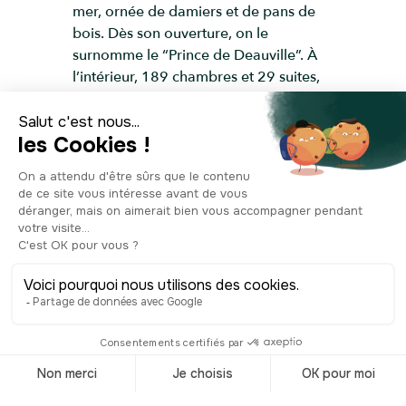
mer, ornée de damiers et de pans de
bois. Dès son ouverture, on le
surnomme le “Prince de Deauville”. À
l’intérieur, 189 chambres et 29 suites,
dont beaucoup avec vue mer,
déploient aujourd’hui encore un style
raffiné, signé par les décorateurs
Jacques Garcia et Nathalie Ryan.
Piscine, spa, hammam et jardins
complètent le tableau : le Royal
revendique une splendeur digne des
plus grands châteaux, avec en plus
l’horizon marin. Mais le Royal, ce n’est
pas qu’un palace, c’est un décor de vie
mondaine. Depuis toujours, il attire les
passionnés d’équitation, les élégantes
de la plage et les grandes fortunes de
passage. Et chaque mois de
septembre, il se transforme en quartier