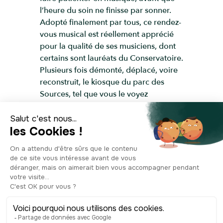
l’heure du soin ne finisse par sonner.
Adopté finalement par tous, ce rendez-
vous musical est réellement apprécié
pour la qualité de ses musiciens, dont
certains sont lauréats du Conservatoire.
Plusieurs fois démonté, déplacé, voire
reconstruit, le kiosque du parc des
Sources, tel que vous le voyez
aujourd’hui, date de 1902. Lui, et son
sosie du parc des Bourins, sont les
seuls kiosques qui restent des 7
d’origine que comptait encore Vichy le
siècle dernier. Bien moins sollicité qu’à
l’époque, le lieu reste encore animé par
quelques concerts durant l’été.