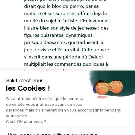
disait que le bloc de pierre, par sa
matière et ses surprises, offrait déjà la
moitié du sujet à l’artiste. L’Enlèvement
illustre bien son style de jeunesse : des
figures puissantes, dynamiques,
presque dansantes, qui traduisent la
joie de vivre et l’élan vital. Cette œuvre
s’inscrit dans une période où Deluol
multipliait les commandes publiques à
travers la France, laissant sa marque à
Saint-Gaudens, Manosque, Louviers ou
encore La Seyne-sur-Mer. En
découvrant L’Enlèvement, vous
contemplez non seulement une œuvre
monumentale des années 1930, mais
aussi un témoin du renouveau
sculptural de l’entre-deux-guerres.