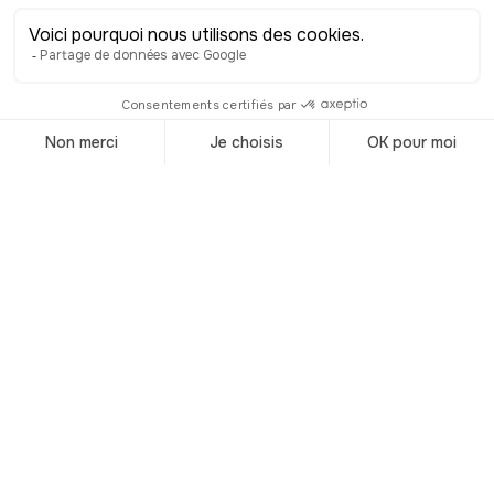
pour 1 euro symbolique, par un
professeur blésois, dans les années
1960, puis acquise par les
propriétaires du château de Chémery
en 2000, la Tour de Beauvoir multiplie
encore ses activités. Les étages sont
utilisés comme salles d'événements ou
d'expositions temporaires. Quant aux
anciens cachots, ils ont été convertis en
chambres d’hôtes, avec terrasse
panoramique au sommet. Plus qu’un
vestige du passé, la Tour de Beauvoir
est aujourd’hui un lieu vivant où
l’histoire et le présent se rencontrent.