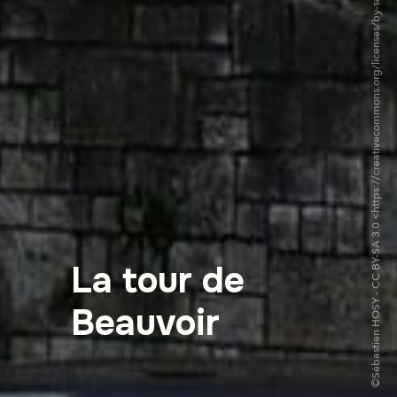
©Sébastien HOSY - CC BY-SA 3.0 <https://creativecommons.org/licenses/by-sa/3.0/deed.fr>via Wikipedia Commons
La tour de
Beauvoir