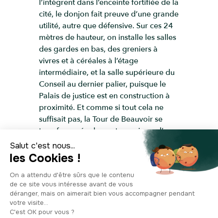
l’intègrent dans l’enceinte fortifiée de la
cité, le donjon fait preuve d’une grande
utilité, autre que défensive. Sur ces 24
mètres de hauteur, on installe les salles
des gardes en bas, des greniers à
vivres et à céréales à l’étage
intermédiaire, et la salle supérieure du
Conseil au dernier palier, puisque le
Palais de justice est en construction à
proximité. Et comme si tout cela ne
suffisait pas, la Tour de Beauvoir se
transforme également en prison, d’une
capacité de 6 cachots. Une fonction
qu’elle tiendra jusqu’en 1945. Pendant
la Seconde Guerre mondiale, les
bombardements dénaturent
sévèrement le quartier. L’heure est à la
reconstruction, et le donjon est sauvé in
extremis de la démolition. Rachetée