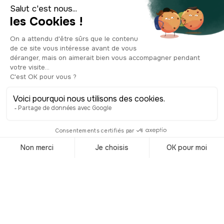
aujourd’hui. Ou encore de “Ar stern
velen” la rivière jaune, pour sa couleur
boueuse pendant les crues. 3. Et pour
les plus romantiques d’entre vous,
sinon, elle s'appellerait “Vilaine” pour
l’histoire d’une jeune fille boiteuse et
bossue (la pauvre) que l’on appelait
“Vilaine” (forcément) qui était folle
amoureuse du fils d’une châtelaine.
Évidemment pas de ça chez nous,
rétorqua la bonne famille, et la
pauvrette s’en alla verser une rivière de
larmes. Voilà, 1-2 ou 3 ?