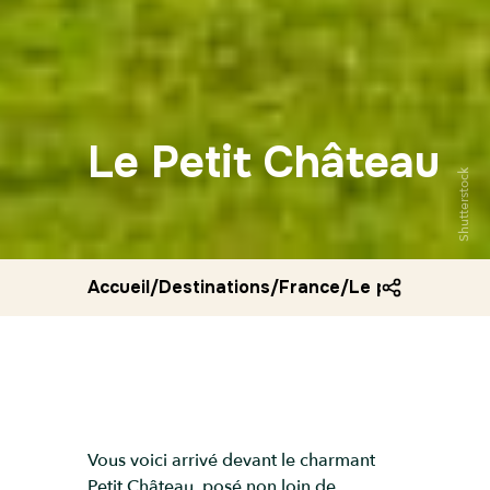
Le Petit Château
Shutterstock
Accueil
/
Destinations
/
France
/
Le petit chatea
Vous voici arrivé devant le charmant
Petit Château, posé non loin de