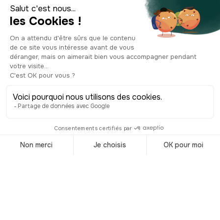
aujourd’hui aux Nîmois et aux visiteurs,
dans ce parc qui a été labellisé Jardin
remarquable, en raison notamment des
monuments antiques encore visibles à
l’intérieur, que nous allons voir juste
après. Les nombreuses essences
d'arbres participent également à en
faire l’un des parcs les plus intéressants
de la ville, puisqu'il dévoile différentes
espèces méditerranéennes, en plus des
pins, des platanes et des tilleuls. Allons
découvrir ce petit havre de paix chargé
d’histoire.