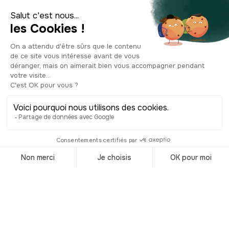
traversé le temps ! Autres plats bien
typiques de Marseille et de sa région
en général, la soupe au pistou, la
daube provençale, ragoût de viande
marinée au vin rouge ou encore les
supions, petits morceaux de calamars
accompagnés d’ail, de sauce ou d’huile
d’olive. Des saveurs provençales à ne
pas manquer ! En apéritif ou pour
accompagner vos plats, Marseille est
aussi la spécialiste de l’aïoli et de la
fameuse tapenade. Et c’est bien
évidemment le paradis des fruits de
mer ! Côté sucré, on retrouve les
navettes, traditionnellement préparées
à la Chandeleur à la place des crêpes :
ce sont des petits gâteaux secs à la
fleur d’oranger, en forme de barque !
Autre douceur à ne pas manquer, le