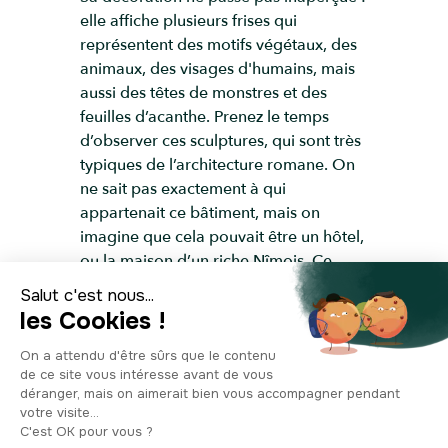
elle affiche plusieurs frises qui
représentent des motifs végétaux, des
animaux, des visages d'humains, mais
aussi des têtes de monstres et des
feuilles d’acanthe. Prenez le temps
d’observer ces sculptures, qui sont très
typiques de l’architecture romane. On
ne sait pas exactement à qui
appartenait ce bâtiment, mais on
imagine que cela pouvait être un hôtel,
ou la maison d’un riche Nîmois. Ce
qu’on sait en tout cas, c’est que c’est
l’un des plus beaux exemples romans
que l’on puisse voir dans la ville, qui
nous vient tout droit du Moyen Age.
Son ancienneté et son architecture
romane typique en font l’un des lieux
inscrits aux Monuments historiques de