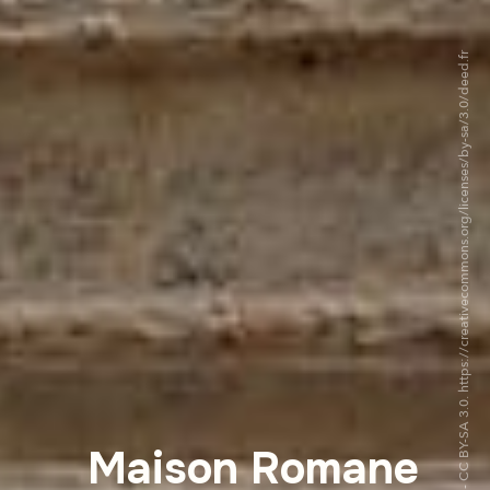
©EmDee - CC BY-SA 3.0. https://creativecommons.org/licenses/by-sa/3.0/deed.fr
Maison Romane