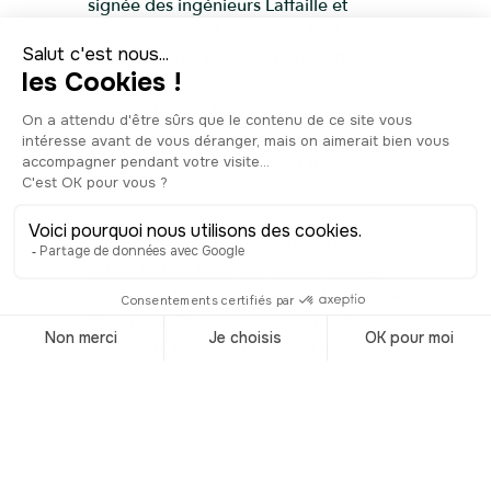
signée des ingénieurs Laffaille et
Sarger, sous la direction de l’urbaniste
Claude Ferret. Mais derrière cette
audace architecturale se cache une
autre richesse : la gastronomie
charentaise. Le marché, c’est d’abord
une explosion de saveurs. Plus de 150
commerçants, à l’intérieur et autour du
bâtiment, vous proposent le meilleur
des produits frais — avec une mise en
valeur particulière des trésors locaux.
En tête d’affiche, bien sûr, les huîtres de
Marennes-Oléron, stars incontestées
du bassin. Elles se dégustent fraîches,
juste ouvertes, avec un trait de citron
ou un peu de vinaigre d’échalote. Mais
ne vous arrêtez pas là : les coquillages,
les moules de bouchot, les crevettes
impériales, les seiches, les encornets,