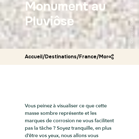
Monument au
©Davy-62 CC BY-SA 4.0.
Pluviôse
Accueil
/
Destinations
/
France
/
Monument au pl
Vous peinez à visualiser ce que cette
masse sombre représente et les
marques de corrosion ne vous facilitent
pas la tâche ? Soyez tranquille, en plus
d’être vos yeux, nous allons vous