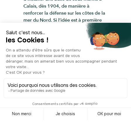
Calais, dès 1904, de manière à
renforcer la défense sur les côtes de la
mer du Nord. Si l’idée est à première
vue respectable, une fois mêlée au
trafic maritime que connaît la ville, elle
en devient très vite dangereuse. Le 26
mai 1910, deux sous-marins calaisiens,
appelés le Pluviôse et le Ventôse, se
livrent à des exercices de plongée au
large de la baie. Alors que le Pluviôse,
fleuron de la Marine nationale,
commence à refaire surface, ce dernier
se retrouve accidentellement percuté à
l’arrière par le paquebot Pas-de-Calais.
En un rien de temps, la situation
s’aggrave. La coque est éventrée, l’eau
s’infiltre à vitesse grand V et le sous-
marin finit par sombrer à 17 mètres de