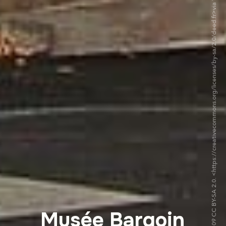
©Fabien1309 CC BY-SA 2.0. <https://creativecommons.org/licenses/by-sa/2.0/deed.fr>via Wikipedia Commons
Musée Bargoin