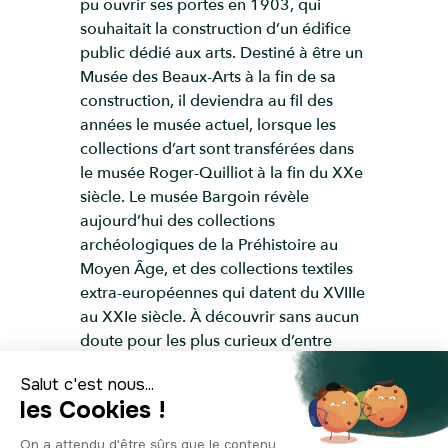
pu ouvrir ses portes en 1903, qui
souhaitait la construction d’un édifice
public dédié aux arts. Destiné à être un
Musée des Beaux-Arts à la fin de sa
construction, il deviendra au fil des
années le musée actuel, lorsque les
collections d’art sont transférées dans
le musée Roger-Quilliot à la fin du XXe
siècle. Le musée Bargoin révèle
aujourd’hui des collections
archéologiques de la Préhistoire au
Moyen Âge, et des collections textiles
extra-européennes qui datent du XVIIIe
au XXIe siècle. À découvrir sans aucun
doute pour les plus curieux d’entre
vous ! Sur votre droite, située au milieu
du rond-point, se dresse une
impressionnante fontaine en pierres de
Volvic. Appelée la Pyramide, on ne