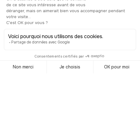
peut pas la louper en passant ici. Elle
rend hommage au général Desaix,
considéré par Napoléon Bonaparte
comme le plus talentueux de ses
généraux. Elle a été réalisée par
l’architecte Pierre Laurent en 1801,
dans la forme d’un obélisque, qui
rappelle la campagne d’Egypte, l’un
des plus grands succès du général
Desaix. Et si on l’appelle la Pyramide,
c’est parce qu’il a gagné la bataille des
Pyramides, tout simplement. Le socle,
lui, a été conçu par le sculpteur Joseph
Chinard, mais il a été modifié au fil du
temps. Tout en haut de l’obélisque se
trouve une urne qui aurait dû contenir
le cœur du général. Il n’en sera rien
finalement, mais le monument a quand
même été inscrit Monument Historique